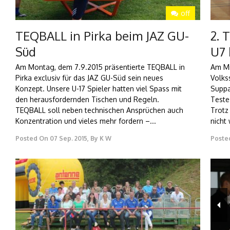
off
TEQBALL in Pirka beim JAZ GU-
2. 
Süd
U7 
Am Montag, dem 7.9.2015 präsentierte TEQBALL in
Am Mi
Pirka exclusiv für das JAZ GU-Süd sein neues
Volks
Konzept. Unsere U-17 Spieler hatten viel Spass mit
Suppa
den herausfordernden Tischen und Regeln.
Testes
TEQBALL soll neben technischen Ansprüchen auch
Trotz
Konzentration und vieles mehr fordern –...
nicht 
Posted On
07 Sep. 2015
,
By
K W
Poste