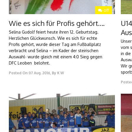
off
Wie es sich für Profis gehört….
U14
Au
Selina Gudolf feiert heute ihren 12. Geburtstag.
Herzlichen Glückwunsch. Wie es sich für echte
Unser
Profis gehört, wurde dieser Tag am Fußballplatz
vom s
verbracht und Selina – im Kader der steirischen
in die
Auswahl- wurde gleich mit einem 4:0 Sieg gegen
Auswa
DFC Leoben belohnt.
Wir g
sporl
Posted On
07 Aug. 2016
,
By
K W
Poste