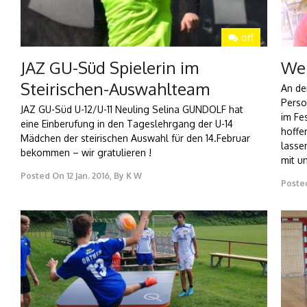
off
JAZ GU-Süd Spielerin im
Wei
Steirischen-Auswahlteam
An de
Perso
JAZ GU-Süd U-12/U-11 Neuling Selina GUNDOLF hat
im Fe
eine Einberufung in den Tageslehrgang der U-14
hoffe
Mädchen der steirischen Auswahl für den 14.Februar
lasse
bekommen – wir gratulieren !
mit u
Posted On
12 Jan. 2016
,
By
K W
Poste