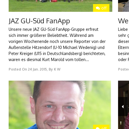
off
JAZ GU-Süd FanApp
Wei
Unsere neue JAZ GU-Süd FanApp-Gruppe erfreut
Liebe
sich immer größerer Beliebtheit. Während am
sehr 
vorigen Wochenende noch unsere Reporter von der
diese
Außenstelle Hitzendorf (U-10 Michael Wedenig) und
Elter
Peter Kreiger (U15 in Deutschlandsberg) berichteten,
besin
waren es diesmal Kurt Marold vom tollen...
oder 
Posted On
24 Jan. 2015
,
By
K W
Poste
off