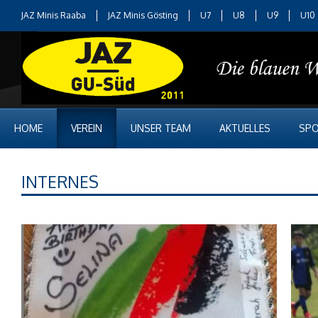
JAZ Minis Raaba
JAZ Minis Gösting
U7
U8
U9
U10
HOME
VEREIN
UNSER TEAM
AKTUELLES
SPO
INTERNES