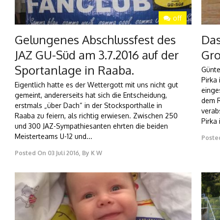
off
Gelungenes Abschlussfest des
Das
JAZ GU-Süd am 3.7.2016 auf der
Gro
Sportanlage in Raaba.
Günte
Pirka
Eigentlich hatte es der Wettergott mit uns nicht gut
einge
gemeint, andererseits hat sich die Entscheidung,
dem R
erstmals „über Dach“ in der Stocksporthalle in
verab
Raaba zu feiern, als richtig erwiesen. Zwischen 250
Pirka 
und 300 JAZ-Sympathiesanten ehrten die beiden
Meisterteams U-12 und...
Poste
Posted On
03 Juli 2016
,
By
K W