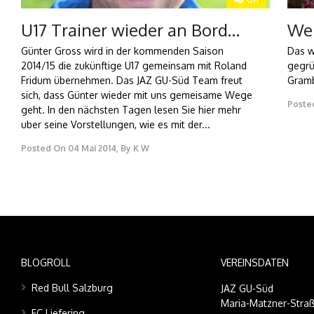
U17 Trainer wieder an Bord…
Wei
Günter Gross wird in der kommenden Saison
Das w
2014/15 die zukünftige U17 gemeinsam mit Roland
gegrü
Fridum übernehmen. Das JAZ GU-Süd Team freut
Gramb
sich, dass Günter wieder mit uns gemeisame Wege
Poste
geht. In den nächsten Tagen lesen Sie hier mehr
uber seine Vorstellungen, wie es mit der...
Posted On
04 Mai 2014
,
By
K W
BLOGROLL
VEREINSDATEN
Red Bull Salzburg
JAZ GU-Süd
Maria-Matzner-Straß
FC Liefering