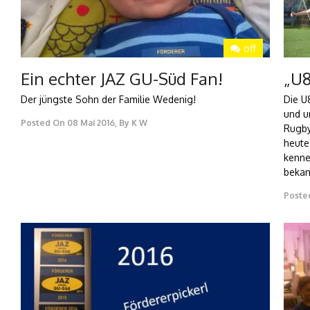
off
Ein echter JAZ GU-Süd Fan!
„U8
Der jüngste Sohn der Familie Wedenig!
Die U
und u
Posted On
08 Mai 2016
,
By
K W
Rugby
heute
kenne
bekann
Poste