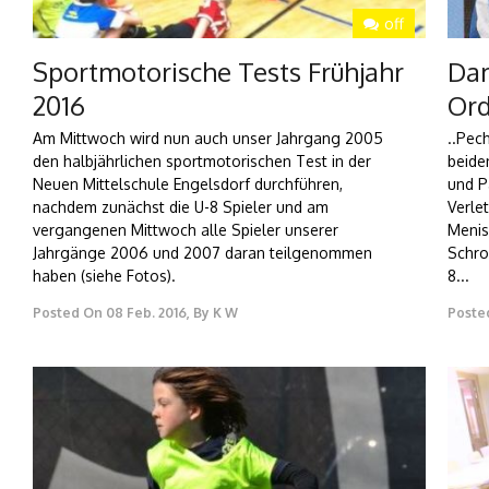
off
Sportmotorische Tests Frühjahr
Dam
2016
Ord
Am Mittwoch wird nun auch unser Jahrgang 2005
..Pec
den halbjährlichen sportmotorischen Test in der
beide
Neuen Mittelschule Engelsdorf durchführen,
und P
nachdem zunächst die U-8 Spieler und am
Verle
vergangenen Mittwoch alle Spieler unserer
Menis
Jahrgänge 2006 und 2007 daran teilgenommen
Schro
haben (siehe Fotos).
8...
Posted On
08 Feb. 2016
,
By
K W
Poste