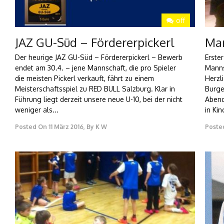
off
JAZ GU-Süd – Fördererpickerl
Man
Der heurige JAZ GU-Süd – Fördererpickerl – Bewerb
Erste
endet am 30.4. – jene Mannschaft, die pro Spieler
Manns
die meisten Pickerl verkauft, fährt zu einem
Herzl
Meisterschaftsspiel zu RED BULL Salzburg. Klar in
Burge
Führung liegt derzeit unsere neue U-10, bei der nicht
Abend
weniger als...
in Ki
Posted On
11 März 2016
,
By
K W
Poste