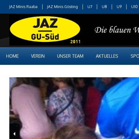
JAZ Minis Raaba
JAZ Minis Gösting
U7
U8
U9
U10
HOME
VEREIN
UNSER TEAM
AKTUELLES
SPO