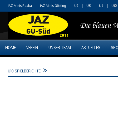
JAZ Minis Raaba
JAZ Minis Gösting
U7
U8
U9
U10
HOME
VEREIN
UNSER TEAM
AKTUELLES
SPO
U10 SPIELBERICHTE