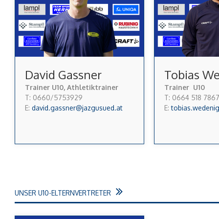
David Gassner
Tobias W
Trainer U10, Athletiktrainer
Trainer U10
T: 0660/5753929
T: 0664 518 786
E:
david.gassner@jazgusued.at
E:
tobias.wedeni
UNSER U10-ELTERNVERTRETER