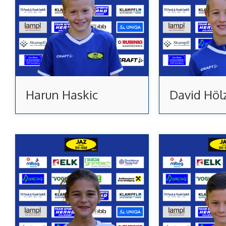
Harun Haskic
David Höl