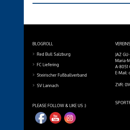
BLOGROLL
VEREIN
Red Bull Salzburg
JAZ GU
Maria-M
FC Liefering
A-8051 
E-Mail:
Steirischer Fußballverband
ZVR: 0
SV Lannach
SPORT
PLEASE FOLLOW & LIKE US :)