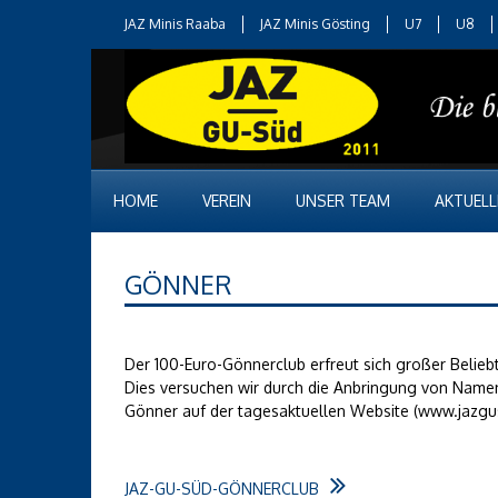
JAZ Minis Raaba
JAZ Minis Gösting
U7
U8
HOME
VEREIN
UNSER TEAM
AKTUELL
GÖNNER
Der 100-Euro-Gönnerclub erfreut sich großer Beliebth
Dies versuchen wir durch die Anbringung von Namen
Gönner auf der tagesaktuellen Website (www.jazgus
JAZ-GU-SÜD-GÖNNERCLUB