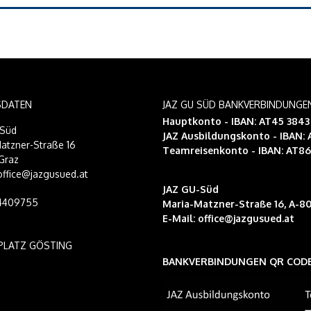
SDATEN
JAZ GU SÜD BANKVERBINDUNGE
Hauptkonto - IBAN: AT45 384
-Süd
JAZ Ausbildungskonto
- IBAN:
atzner-Straße 16
Teamreisenkonto
- IBAN: AT8
Graz
 office@jazgusued.at
JAZ GU-Süd
14409755
Maria-Matzner-Straße 16, A-80
E-Mail:
office@jazgusued.at
PLATZ GÖSTING
BANKVERBINDUNGEN QR COD