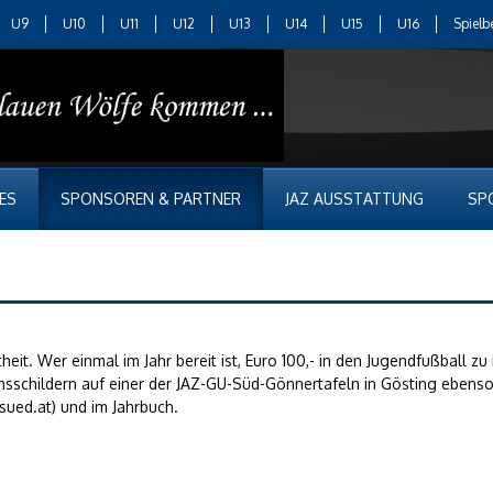
U9
U10
U11
U12
U13
U14
U15
U16
Spielb
ES
SPONSOREN & PARTNER
JAZ AUSSTATTUNG
SP
eit. Wer einmal im Jahr bereit ist, Euro 100,- in den Jugendfußball z
sschildern auf einer der JAZ-GU-Süd-Gönnertafeln in Gösting ebenso
ued.at) und im Jahrbuch.