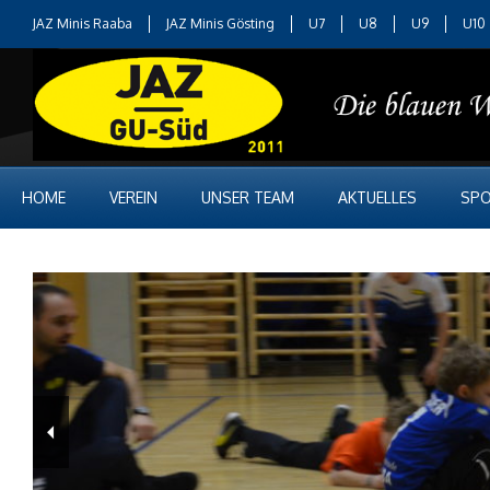
JAZ Minis Raaba
JAZ Minis Gösting
U7
U8
U9
U10
HOME
VEREIN
UNSER TEAM
AKTUELLES
SPO