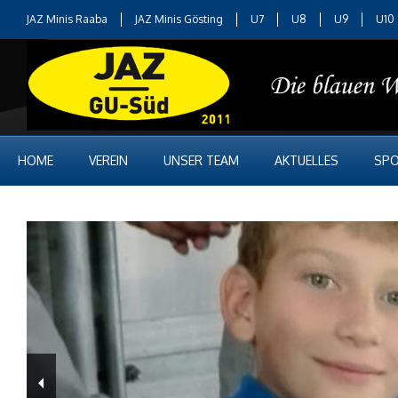
JAZ Minis Raaba
JAZ Minis Gösting
U7
U8
U9
U10
HOME
VEREIN
UNSER TEAM
AKTUELLES
SPO