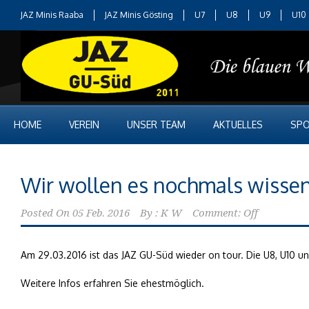
JAZ Minis Raaba
JAZ Minis Gösting
U7
U8
U9
U10
HOME
VEREIN
UNSER TEAM
AKTUELLES
SPO
Wir wollen es nochmals wisse
Posted On
05 Feb. 2016
By :
K W
Comment: Off
Am 29.03.2016 ist das JAZ GU-Süd wieder on tour. Die U8, U10 u
Weitere Infos erfahren Sie ehestmöglich.