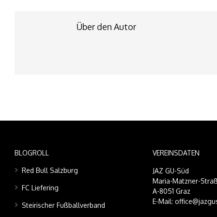
Über den Autor
BLOGROLL
VEREINSDATEN
Red Bull Salzburg
JAZ GU-Süd
Maria-Matzner-Straß
FC Liefering
A-8051 Graz
E-Mail: office@jazgu
Steirischer Fußballverband