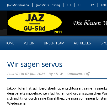
JAZ Minis Raaba
JAZ Minis Gösting
U7
U8
U9
U10
HOME
VEREIN
UNSER TEAM
AKTUELLES
SPO
Wir sagen servus
Posted On
07 Jan. 2024
By :
K W
Comment: Off
Jakob Hofer hat sich berufsbedingt entschlossen, seine Trainerk
dem bereits mitgebrachten fachlichen und organisatorischen Wis
sich nicht nur durch seine Korrektheit, die man von einem Jurist
Wiedersehen!