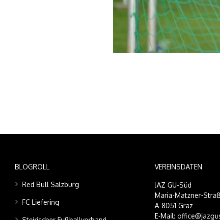
BLOGROLL
VEREINSDATEN
Red Bull Salzburg
JAZ GU-Süd
Maria-Matzner-Straß
FC Liefering
A-8051 Graz
E-Mail: office@jazgu
Steirischer Fußballverband