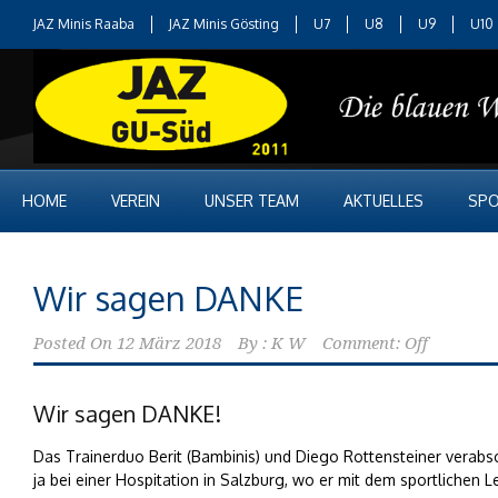
JAZ Minis Raaba
JAZ Minis Gösting
U7
U8
U9
U10
HOME
VEREIN
UNSER TEAM
AKTUELLES
SPO
Wir sagen DANKE
Posted On
12 März 2018
By :
K W
Comment: Off
Wir sagen DANKE!
Das Trainerduo Berit (Bambinis) und Diego Rottensteiner verabs
ja bei einer Hospitation in Salzburg, wo er mit dem sportliche