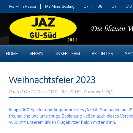
JAZ Minis Raaba
JAZ Minis Gösting
U7
U8
U9
U10
HOME
VEREIN
UNSER TEAM
AKTUELLES
SPO
Weihnachtsfeier 2023
Posted On
21 Dez. 2023
By :
K W
Comment: Off
Knapp 300 Spieler und Angehörige des JAZ GU-Süd haben am 21.
freundliche und umsichtige Bedienung ließen auch dieses Verein
Vulic, mit unserem linken Flügelflitzer Ralph mittendrinn.