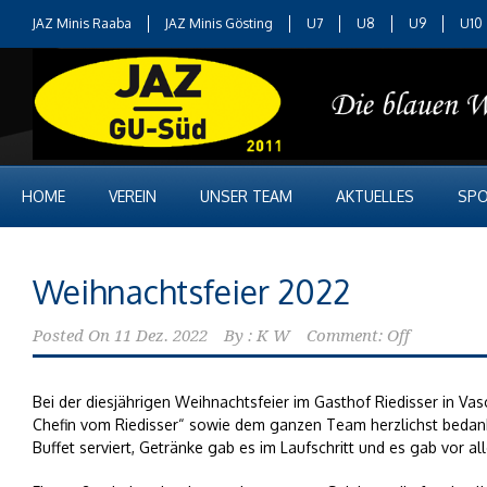
JAZ Minis Raaba
JAZ Minis Gösting
U7
U8
U9
U10
HOME
VEREIN
UNSER TEAM
AKTUELLES
SPO
Weihnachtsfeier 2022
Posted On
11 Dez. 2022
By :
K W
Comment: Off
Bei der diesjährigen Weihnachtsfeier im Gasthof Riedisser in V
Chefin vom Riedisser“ sowie dem ganzen Team herzlichst bedank
Buffet serviert, Getränke gab es im Laufschritt und es gab vor a