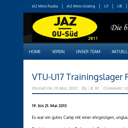
JAZ Minis Raaba
JAZ Minis Gösting
U7
U8
HOME
VEREIN
UNSER TEAM
AKTUELL
VTU-U17 Trainingslager
Posted On
19 Mai 2013
By :
K W
Comment: O
19. bis 21. Mai 2013
Es war ein gutes Camp mit einer ehrgeizigen, ungla