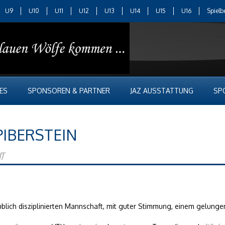
U9
U10
U11
U12
U13
U14
U15
U16
Spielb
ES
SPONSOREN & PARTNER
JAZ AUSSTATTUNG
SP
 PIBERSTEIN
ff
ublich disziplinierten Mannschaft, mit guter Stimmung, einem gelunge