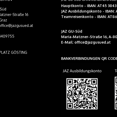
Hauptkonto - IBAN: AT45 384
-Süd
JAZ Ausbildungskonto
- IBAN:
atzner-Straße 16
Teamreisenkonto
- IBAN: AT8
Graz
 office@jazgusued.at
JAZ GU-Süd
14409755
Maria-Matzner-Straße 16, A-80
E-Mail:
office@jazgusued.at
PLATZ GÖSTING
BANKVERBINDUNGEN QR COD