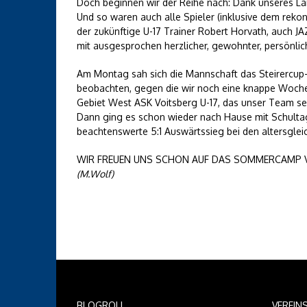
Doch beginnen wir der Reihe nach: Dank unseres La
Und so waren auch alle Spieler (inklusive dem rekon
der zukünftige U-17 Trainer Robert Horvath, auch JAZ
mit ausgesprochen herzlicher, gewohnter, persönlic
Am Montag sah sich die Mannschaft das Steirercup-
beobachten, gegen die wir noch eine knappe Woche 
Gebiet West ASK Voitsberg U-17, das unser Team sel
Dann ging es schon wieder nach Hause mit Schultag
beachtenswerte 5:1 Auswärtssieg bei den altersgle
WIR FREUEN UNS SCHON AUF DAS SOMMERCAMP VOM
(M.Wolf)
BLOGROLL
VEREIN