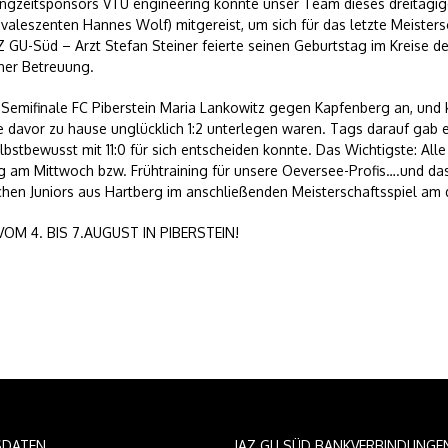
ngzeitsponsors VTU engineering konnte unser Team dieses dreitägige
valeszenten Hannes Wolf) mitgereist, um sich für das letzte Meistersc
 GU-Süd – Arzt Stefan Steiner feierte seinen Geburtstag im Kreise der
her Betreuung.
Semifinale FC Piberstein Maria Lankowitz gegen Kapfenberg an, und k
davor zu hause unglücklich 1:2 unterlegen waren. Tags darauf gab e
bstbewusst mit 11:0 für sich entscheiden konnte. Das Wichtigste: Al
 am Mittwoch bzw. Frühtraining für unsere Oeversee-Profis….und das
ichen Juniors aus Hartberg im anschließenden Meisterschaftsspiel 
 4. BIS 7.AUGUST IN PIBERSTEIN!
SDATEN
JAZ GU SÜD BANKVERBINDUNGE