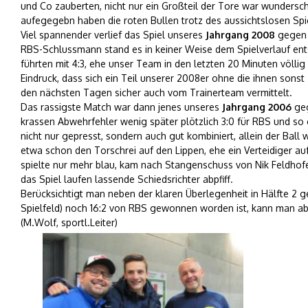
und Co zauberten, nicht nur ein Großteil der Tore war wunders
aufegegebn haben die roten Bullen trotz des aussichtslosen Spie
Viel spannender verlief das Spiel unseres
Jahrgang 2008
gegen 
RBS-Schlussmann stand es in keiner Weise dem Spielverlauf ents
führten mit 4:3, ehe unser Team in den letzten 20 Minuten völli
Eindruck, dass sich ein Teil unserer 2008er ohne die ihnen sons
den nächsten Tagen sicher auch vom Trainerteam vermittelt.
Das rassigste Match war dann jenes unseres
Jahrgang 2006
geg
krassen Abwehrfehler wenig später plötzlich 3:0 für RBS und so 
nicht nur gepresst, sondern auch gut kombiniert, allein der Ball 
etwa schon den Torschrei auf den Lippen, ehe ein Verteidiger au
spielte nur mehr blau, kam nach Stangenschuss von Nik Feldhofer
das Spiel laufen lassende Schiedsrichter abpfiff.
Berücksichtigt man neben der klaren Überlegenheit in Hälfte 2 
Spielfeld) noch 16:2 von RBS gewonnen worden ist, kann man abso
(M.Wolf, sportl.Leiter)