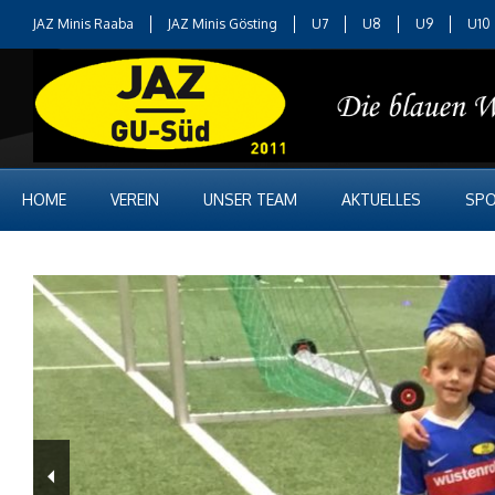
JAZ Minis Raaba
JAZ Minis Gösting
U7
U8
U9
U10
HOME
VEREIN
UNSER TEAM
AKTUELLES
SPO