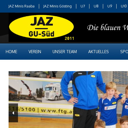
JAZ Minis Raaba
JAZ Minis Gösting
U7
U8
U9
U10
HOME
VEREIN
UNSER TEAM
AKTUELLES
SPO