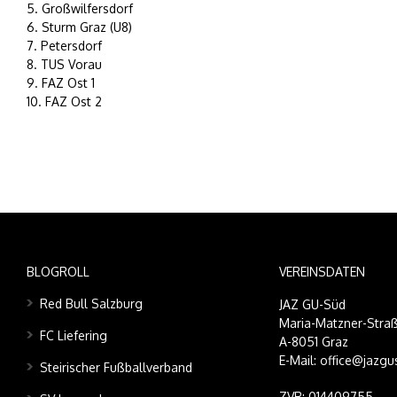
5. Großwilfersdorf
6. Sturm Graz (U8)
7. Petersdorf
8. TUS Vorau
9. FAZ Ost 1
10. FAZ Ost 2
BLOGROLL
VEREINSDATEN
Red Bull Salzburg
JAZ GU-Süd
Maria-Matzner-Straß
FC Liefering
A-8051 Graz
E-Mail: office@jazgu
Steirischer Fußballverband
ZVR: 014409755