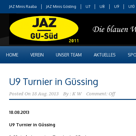
JAZ Minis Raaba
JAZ Minis Gösting
U7
U8
U9
U10
HOME
VEREIN
UNSER TEAM
AKTUELLES
SPO
U9 Turnier in Güssing
Posted On
18 Aug. 2013
By :
K W
Comment: Off
18.08.2013
U9 Turnier in Güssing