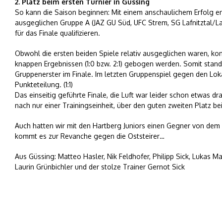
2. Platz beim ersten Turnier in Güssing
So kann die Saison beginnen: Mit einem anschaulichem Erfolg end
ausgeglichen Gruppe A (JAZ GU Süd, UFC Strem, SG Lafnitztal/La
für das Finale qualifizieren.
Obwohl die ersten beiden Spiele relativ ausgeglichen waren, kon
knappen Ergebnissen (1:0 bzw. 2:1) gebogen werden. Somit stande
Gruppenerster im Finale. Im letzten Gruppenspiel gegen den Lo
Punkteteilung. (1:1)
Das einseitig geführte Finale, die Luft war leider schon etwas dr
nach nur einer Trainingseinheit, über den guten zweiten Platz be
Auch hatten wir mit den Hartberg Juniors einen Gegner von dem
kommt es zur Revanche gegen die Oststeirer…
Aus Güssing: Matteo Hasler, Nik Feldhofer, Philipp Sick, Lukas M
Laurin Grünbichler und der stolze Trainer Gernot Sick