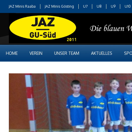
JAZ Minis Raaba
JAZ Minis Gösting
U7
U8
U9
U10
HOME
VEREIN
UNSER TEAM
AKTUELLES
SPO