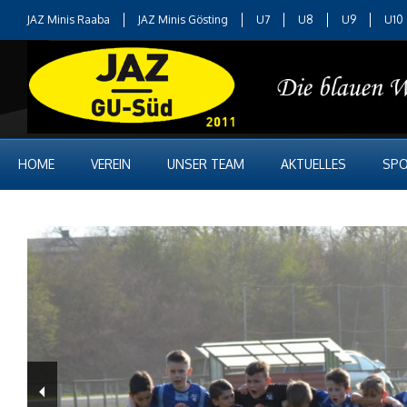
JAZ Minis Raaba
JAZ Minis Gösting
U7
U8
U9
U10
HOME
VEREIN
UNSER TEAM
AKTUELLES
SPO