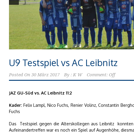
U9 Testspiel vs AC Leibnitz
Posted On
30 März 2017
By :
K W
Comment: Off
JAZ GU-Süd vs. AC Leibnitz 11:2
Kader:
Felix Lampl, Nico Fuchs, Renier Volinz, Constantin Bergh
Fuchs
Das Testspiel gegen die Alterskollegen aus Leibnitz konnten 
Aufeinandertreffen war es noch ein Spiel auf Augenhöhe, diesma