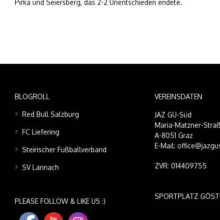
Pirka und Seiersberg, das 2-2 Unentschieden endete.
BLOGROLL
VEREINSDATEN
Red Bull Salzburg
JAZ GU-Süd
Maria-Matzner-Straß
FC Liefering
A-8051 Graz
E-Mail: office@jazgu
Steirischer Fußballverband
ZVR: 014409755
SV Lannach
SPORTPLATZ GÖST
PLEASE FOLLOW & LIKE US :)