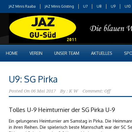
JAZ Minis Raaba
JAZ Minis Gösting
U7
U8
U9
U10
HOME
VEREIN
UNSER TEAM
AKTUELLES
SPO
U9: SG Pirka
Posted On
06 Mai 2017
By :
K W
Comment: Off
Tolles U-9 Heimturnier der SG Pirka U-9
Ein gelungenes Heimturnier am Samstag in Pirka. Die Heimmannsc
in ihren Reihen. Die spielerisch beste Mannschaft war der SC 