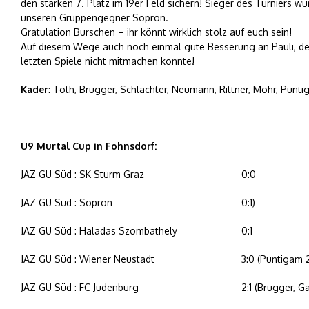
den starken 7. Platz im 19er Feld sichern! Sieger des Turniers 
unseren Gruppengegner Sopron.
Gratulation Burschen – ihr könnt wirklich stolz auf euch sein!
Auf diesem Wege auch noch einmal gute Besserung an Pauli, der 
letzten Spiele nicht mitmachen konnte!
Kader
: Toth, Brugger, Schlachter, Neumann, Rittner, Mohr, Puntig
U9 Murtal Cup in Fohnsdorf:
JAZ GU Süd : SK Sturm Graz
0:0
JAZ GU Süd : Sopron
0:1)
JAZ GU Süd : Haladas Szombathely
0:1
JAZ GU Süd : Wiener Neustadt
3:0 (Puntigam 2
JAZ GU Süd : FC Judenburg
2:1 (Brugger, Ga