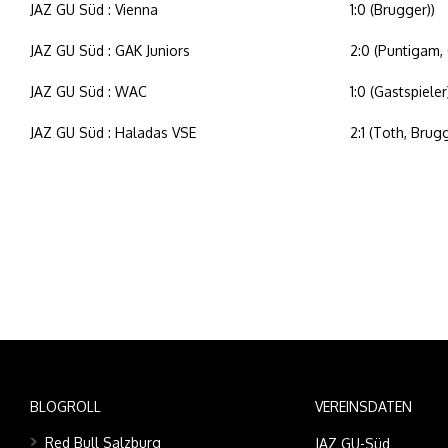
JAZ GU Süd : Vienna
1:0 (Brugger))
JAZ GU Süd : GAK Juniors
2:0 (Puntigam, 
JAZ GU Süd : WAC
1:0 (Gastspieler
JAZ GU Süd : Haladas VSE
2:1 (Toth, Brug
BLOGROLL
VEREINSDATEN
Red Bull Salzburg
JAZ GU-Süd