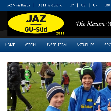
JAZ Minis Raaba
JAZ Minis Gösting
U7
U8
U9
U10
HOME
VEREIN
UNSER TEAM
AKTUELLES
SPO