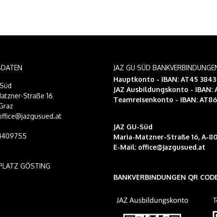
SDATEN
JAZ GU SÜD BANKVERBINDUNGE
Hauptkonto - IBAN: AT45 384
-Süd
JAZ Ausbildungskonto
- IBAN:
atzner-Straße 16
Teamreisenkonto
- IBAN: AT8
Graz
 office@jazgusued.at
JAZ GU-Süd
14409755
Maria-Matzner-Straße 16, A-80
E-Mail:
office@jazgusued.at
PLATZ GÖSTING
BANKVERBINDUNGEN QR COD