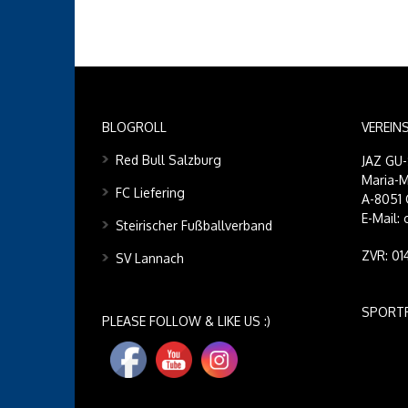
BLOGROLL
VEREIN
Red Bull Salzburg
JAZ GU
Maria-M
FC Liefering
A-8051 
E-Mail:
Steirischer Fußballverband
ZVR: 0
SV Lannach
SPORT
PLEASE FOLLOW & LIKE US :)