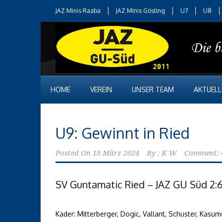
JAZ Minis Raaba
JAZ Minis Gösting
U7
U8
HOME
VEREIN
UNSER TEAM
AKTUELL
U9: Gewinnt in Ried
Posted On
18 März 2024
By :
K W
Comment: 
SV Guntamatic Ried – JAZ GU Süd 2:6 (0:
Kader: Mitterberger, Dogic, Vallant, Schuster, Kasum