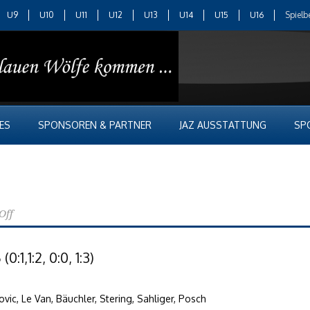
U9
U10
U11
U12
U13
U14
U15
U16
Spielb
ES
SPONSOREN & PARTNER
JAZ AUSSTATTUNG
SP
Off
1,1:2, 0:0, 1:3)
ovic, Le Van, Bäuchler, Stering, Sahliger, Posch