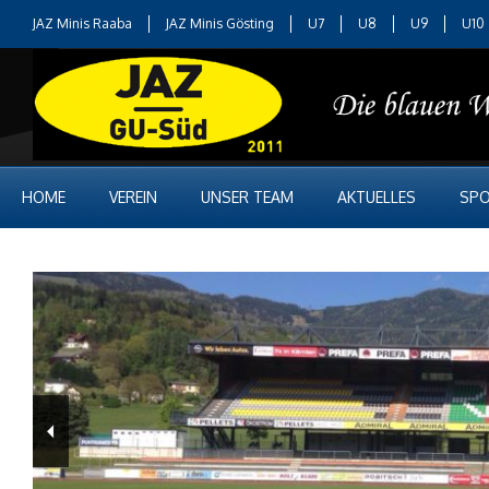
JAZ Minis Raaba
JAZ Minis Gösting
U7
U8
U9
U10
HOME
VEREIN
UNSER TEAM
AKTUELLES
SPO