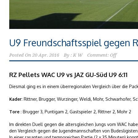
U9 Freundschaftsspiel gegen 
Posted On
20 Apr. 2016
By :
K W
Comment: Off
RZ Pellets WAC U9 vs JAZ GU-Süd U9 6:11
Diesmal ging es in einem überregionalen Vergleich über die Pack
Kader
: Rittner, Brugger, Wurzinger, Weldi, Mohr, Schwarhofer, S
Tore
: Brugger 3, Puntigam 2, Gastspieler 2, Rittner 2, Mohr 2
Im direkten Duell gegen die altersgleichen Jungs vom WAC habe
den Vergleich gegen die Jugendmannschaften von Budesligisten
In einer rasanten und temporeichen Partie (2 x 35 Minuten) konn