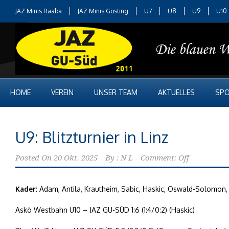
JAZ Minis Raaba
JAZ Minis Gösting
U7
U8
U9
U10
HOME
VEREIN
UNSER TEAM
AKTUELLES
SPO
U9: Blitzturnier in Linz
Posted On
20 Okt. 2025
By :
N L
Comment: Off
Kader
: Adam, Antila, Krautheim, Sabic, Haskic, Oswald-Solomon, F
Askö Westbahn U10 – JAZ GU-SÜD 1:6 (1:4/0:2) (Haskic)