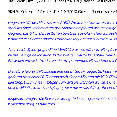
Blau Weiß Linz – JAZ GU-SÜD 5:2 (2:3/0:2) (Grasser, Gastspieler)
SKN St Pölten – JAZ GU-SÜD 3:6 (3:3/0:3) (3x Fiala,3x Gastspieler
Gegen die U10 des Heimvereins ASKÖ Westbahn Linz waren wir in be
stark ins Spiel. In den ersten drei Minuten erspielten wir uns ein
Gegners das 0:1. In der restlichen Spielzeit, sowohl im Hin- als a
während der Gegner unsere Fehler konsequent auszunutzen wuss
Auch beide Spiele gegen Blau-Weiß Linz waren offen. Im Hinspiel 
nutzten einige davon auch. In der zweiten Hälfte kam Blau-Weiß Linz
Rückspiel entwickelte sich zu einem spannenden Hin und Her mit C
Die letzte Hin- und Rückspielserie bestritten wir gegen St. Pölten
gerieten trotz einer 1:0-Führung nach sieben Minuten mit 1:3 in Rüc
Leistung. Durch unser mutiges Torwartspiel konnten wir viele Chan
unsere Möglichkeiten und gingen, zwar mit etwas Glück, aber verdi
Insgesamt zeigten die Kids eine sehr gute Leistung. Sowohl mit a
wünschen übrig. (A.Karadzic)