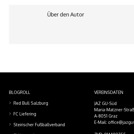
Über den Autor
BLOGROLL
VEREINSDATEN
Red Bull Salzburg
JAZ GU-Süd
Maria-Matzner-Straß
FC Liefering
A-8051 Graz
E-Mail: office@jazgu
Steirischer Fußballverband