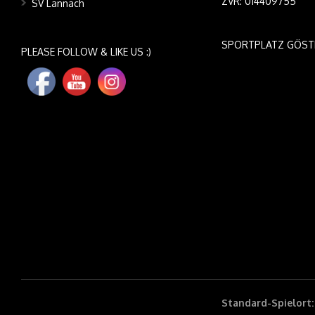
ZVR: 014409755
SV Lannach
SPORTPLATZ GÖST
PLEASE FOLLOW & LIKE US :)
Standard-Spielort: