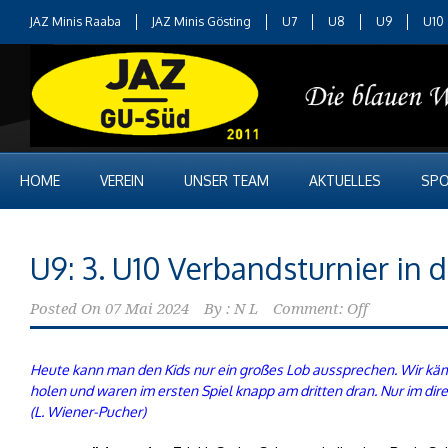
JAZ Minis Raaba
JAZ Minis Gösting
U7
U8
U9
U10
HOME
VEREIN
UNSER TEAM
AKTUELLES
SPO
U9: 3. U10 Verbandsturnier in 
Posted On
07 Mai 2024
By :
N L
Comment: Off
Heute kann man den Kids nur ein großes Lob aussprechen. Wir kämpf
holen und waren im ersten Spiel knapp am dritten dran. Nur im dire
(L. Wiener-Pucher)