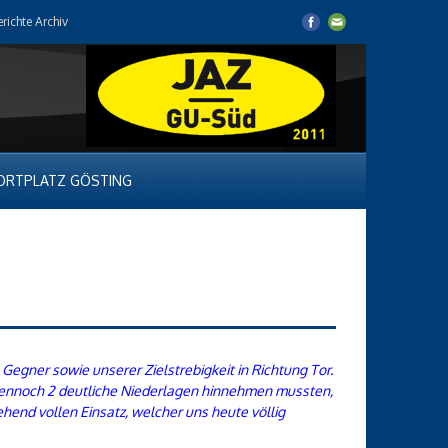
erichte Archiv
ORTPLATZ GÖSTING
Gegner sowie unserer Zielstrebigkeit in Richtung Tor.
 dennoch 2 deutliche Niederlagen hinnehmen mussten,
end vollen Einsatz, welcher uns heute völlig