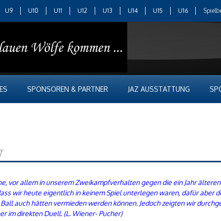
U9
U10
U11
U12
U13
U14
U15
U16
Spielb
ES
SPONSOREN & PARTNER
JAZ AUSSTATTUNG
SP
f
he, vor allem in unserem Zweikampfverhalten gegen die ein Jahr älteren 
ass wir heute eigentlich in keinem Spiel unterlegen waren, dafür aber
Ball auch hätten vermieden werden können. Jedoch zeigten wir durchgeh
r im direkten Duell. (L. Wiener- Pucher)