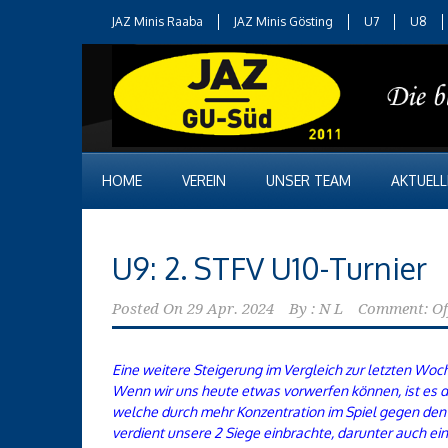
JAZ Minis Raaba
JAZ Minis Gösting
U7
U8
HOME
VEREIN
UNSER TEAM
AKTUELL
U9: 2. STFV U10-Turnier
Posted On
29 Apr. 2024
By :
N L
Comment: Of
Eine weitere Steigerung im Vergleich zur letzten Woc
Wenn wir uns heute etwas vorwerfen können, ist es d
welche durch mehr Konzentration im Spiel gegen den 
verdient unsere 2 Siege einbrachte, darunter auch eine