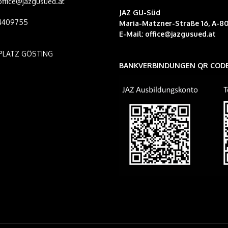
 office@jazgusued.at
JAZ GU-Süd
14409755
Maria-Matzner-Straße 16, A-80
E-Mail:
office@jazgusued.at
PLATZ GÖSTING
BANKVERBINDUNGEN QR COD