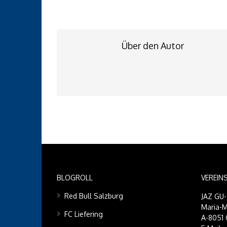
Über den Autor
BLOGROLL
VEREIN
Red Bull Salzburg
JAZ GU
Maria-M
FC Liefering
A-8051 