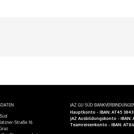
SDATEN
JAZ GU SÜD BANKVERBINDUNGE
Hauptkonto - IBAN: AT45 384
-Süd
JAZ Ausbildungskonto
- IBAN:
atzner-Straße 16
Teamreisenkonto
- IBAN: AT8
Graz