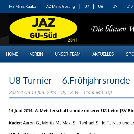
JAZ Minis Raaba
JAZ Minis Gösting
U7
U8
U9
U10
HOME
VEREIN
UNSER TEAM
AKTUELLES
SPO
U8 Turnier – 6.Frühjahrsrunde
Posted On
14 Juni 2014
By :
K W
Comment: Off
14.Juni 2014: 6. Meisterschaftsrunde unserer U8 beim JSV Ri
Kader:
Aaron G., Moritz M., Maxi S., Raphael S., Jo T., Nico und L