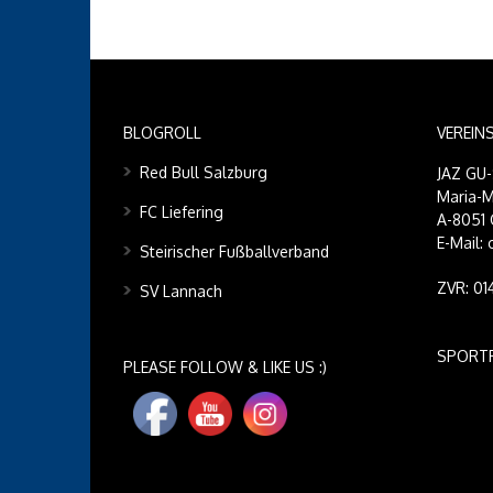
BLOGROLL
VEREIN
Red Bull Salzburg
JAZ GU
Maria-M
FC Liefering
A-8051 
E-Mail:
Steirischer Fußballverband
ZVR: 0
SV Lannach
SPORT
PLEASE FOLLOW & LIKE US :)