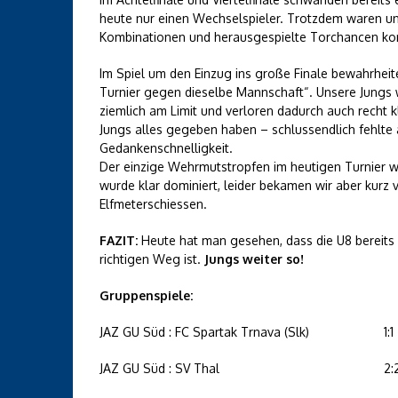
heute nur einen Wechselspieler. Trotzdem waren un
Kombinationen und herausgespielte Torchancen kon
Im Spiel um den Einzug ins große Finale bewahrheit
Turnier gegen dieselbe Mannschaft“. Unsere Jungs 
ziemlich am Limit und verloren dadurch auch recht kl
Jungs alles gegeben haben – schlussendlich fehlte 
Gedankenschnelligkeit.
Der einzige Wehrmutstropfen im heutigen Turnier wa
wurde klar dominiert, leider bekamen wir aber kurz
Elfmeterschiessen.
FAZIT:
Heute hat man gesehen, dass die U8 bereits m
richtigen Weg ist.
Jungs weiter so!
Gruppenspiele:
JAZ GU Süd : FC Spartak Trnava (Slk)
1:1
JAZ GU Süd : SV Thal
2: