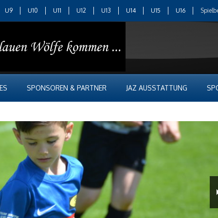
U9
U10
U11
U12
U13
U14
U15
U16
Spielb
ES
SPONSOREN & PARTNER
JAZ AUSSTATTUNG
SP