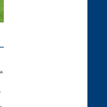
ik
z
ir