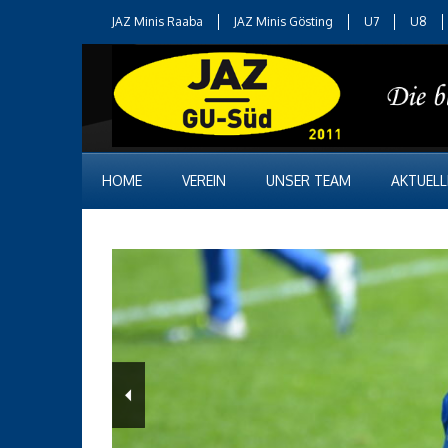
JAZ Minis Raaba
JAZ Minis Gösting
U7
U8
HOME
VEREIN
UNSER TEAM
AKTUELL