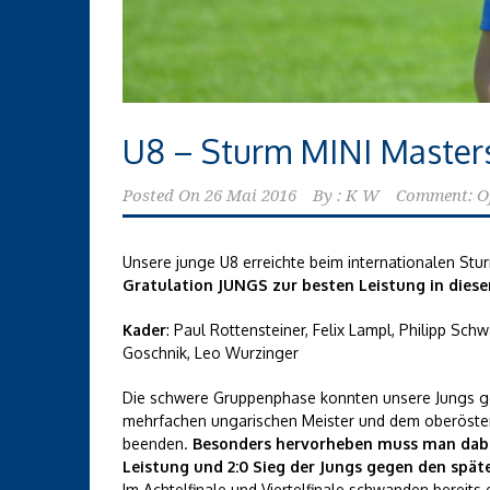
U8 – Sturm MINI Master
Posted On
26 Mai 2016
By :
K W
Comment: O
Unsere junge U8 erreichte beim internationalen St
Gratulation JUNGS zur besten Leistung in diese
Kader
: Paul Rottensteiner, Felix Lampl, Philipp Sc
Goschnik, Leo Wurzinger
Die schwere Gruppenphase konnten unsere Jungs ge
mehrfachen ungarischen Meister und dem oberösterr
beenden.
Besonders hervorheben muss man dabei
Leistung und 2:0 Sieg der Jungs gegen den spät
Im Achtelfinale und Viertelfinale schwanden bereits 