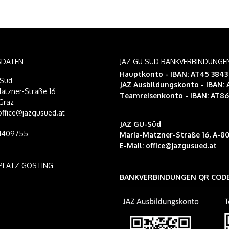
SDATEN
JAZ GU SÜD BANKVERBINDUNGE
Hauptkonto - IBAN: AT45 384
-Süd
JAZ Ausbildungskonto
- IBAN:
atzner-Straße 16
Teamreisenkonto
- IBAN: AT8
Graz
 office@jazgusued.at
JAZ GU-Süd
14409755
Maria-Matzner-Straße 16, A-80
E-Mail:
office@jazgusued.at
PLATZ GÖSTING
BANKVERBINDUNGEN QR COD