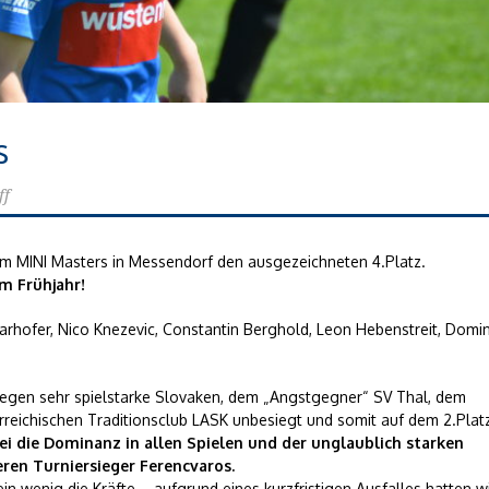
s
ff
urm MINI Masters in Messendorf den ausgezeichneten 4.Platz.
m Frühjahr!
hwarhofer, Nico Knezevic, Constantin Berghold, Leon Hebenstreit, Domin
gen sehr spielstarke Slovaken, dem „Angstgegner“ SV Thal, dem
eichischen Traditionsclub LASK unbesiegt und somit auf dem 2.Plat
 die Dominanz in allen Spielen und der unglaublich starken
eren Turniersieger Ferencvaros.
ein wenig die Kräfte – aufgrund eines kurzfristigen Ausfalles hatten w