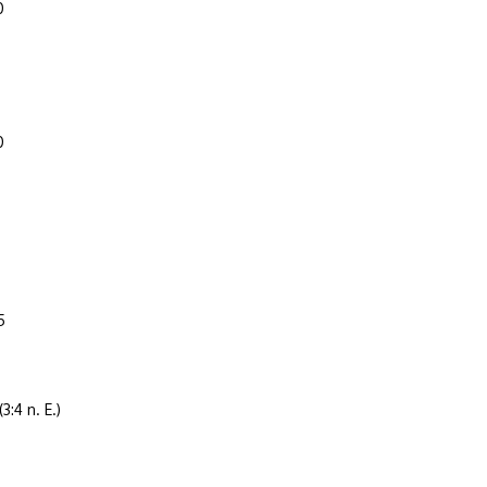
0
0
5
 (3:4 n. E.)