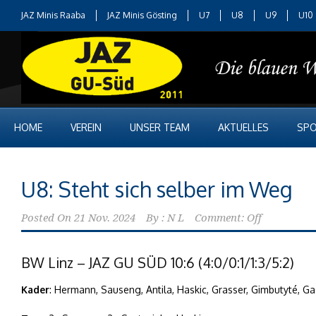
JAZ Minis Raaba
JAZ Minis Gösting
U7
U8
U9
U10
HOME
VEREIN
UNSER TEAM
AKTUELLES
SPO
U8: Steht sich selber im Weg
Posted On
21 Nov. 2024
By :
N L
Comment: Off
BW Linz – JAZ GU SÜD 10:6 (4:0/0:1/1:3/5:2)
Kader
: Hermann, Sauseng, Antila, Haskic, Grasser, Gimbutyté, G