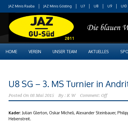
JAZ Minis Raaba
JAZ Minis Gösting
U7
U8
U9
U10
HOME
VEREIN
UNSER TEAM
AKTUELLES
SPO
U8 SG – 3. MS Turnier in Andri
Posted On
08 Mai 2015
By :
K W
Comment: Off
Kader
: Julian Glerton, Oskar Micheli, Alexander Steinbauer, Phi
Hebenstreit.