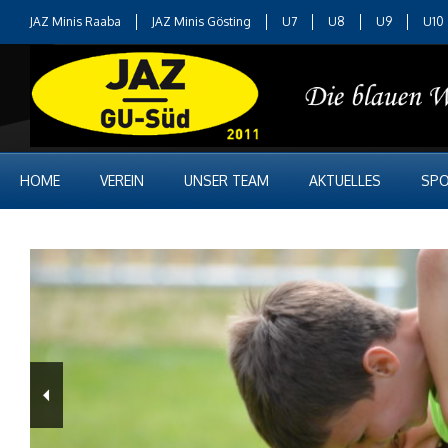
JAZ Minis Raaba
JAZ Minis Gösting
U7
U8
U9
U10
HOME
VEREIN
UNSER TEAM
AKTUELLES
SPO