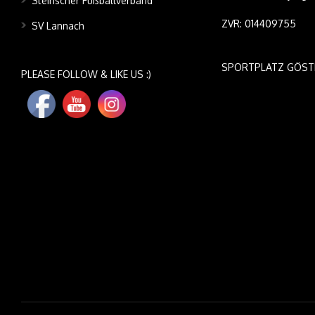
Steirischer Fußballverband
ZVR: 014409755
SV Lannach
SPORTPLATZ GÖST
PLEASE FOLLOW & LIKE US :)