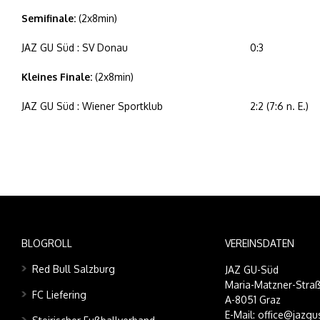
Semifinale:
(2x8min)
JAZ GU Süd : SV Donau
0:3
Kleines Finale:
(2x8min)
JAZ GU Süd : Wiener Sportklub
2:2 (7:6 n. E.)
BLOGROLL
VEREINSDATEN
Red Bull Salzburg
JAZ GU-Süd
Maria-Matzner-Straß
FC Liefering
A-8051 Graz
E-Mail: office@jazgu