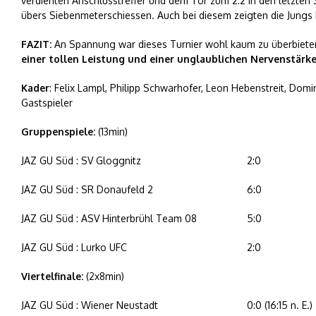
verdienten Anschlusstreffer und dem Tor zum 2:2 in den letzte
übers Siebenmeterschiessen. Auch bei diesem zeigten die Jungs 
FAZIT:
An Spannung war dieses Turnier wohl kaum zu überbiete
einer tollen Leistung und einer unglaublichen Nervenstärk
Kader
: Felix Lampl, Philipp Schwarhofer, Leon Hebenstreit, Dom
Gastspieler
Gruppenspiele:
(13min)
JAZ GU Süd : SV Gloggnitz
2:0
JAZ GU Süd : SR Donaufeld 2
6:0
JAZ GU Süd : ASV Hinterbrühl Team 08
5:0
JAZ GU Süd : Lurko UFC
2:0
Viertelfinale:
(2x8min)
JAZ GU Süd : Wiener Neustadt
0:0 (16:15 n. E.)