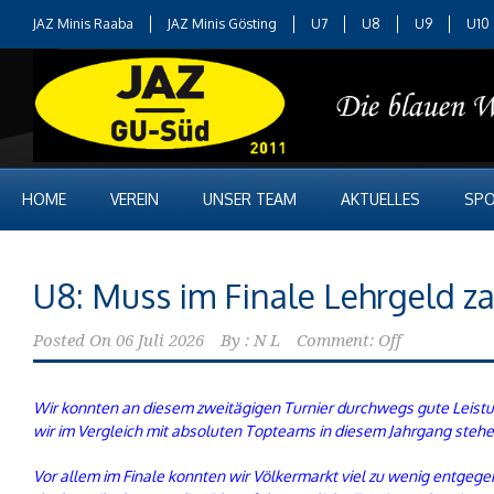
JAZ Minis Raaba
JAZ Minis Gösting
U7
U8
U9
U10
HOME
VEREIN
UNSER TEAM
AKTUELLES
SPO
U8: Muss im Finale Lehrgeld z
Posted On
06 Juli 2026
By :
N L
Comment: Off
Wir konnten an diesem zweitägigen Turnier durchwegs gute Leistu
wir im Vergleich mit absoluten Topteams in diesem Jahrgang stehe
Vor allem im Finale konnten wir Völkermarkt viel zu wenig entgeg