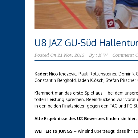
U8 JAZ GU-Süd Hallentur
Posted On
21 Nov. 2015
By :
K W
Comment: O
Kader:
Nico Knezevic, Pauli Rottensteiner, Dominik 
Constantin Berghold, Jaden Klösch, Stefan Pirscher
Klammert man das erste Spiel aus – bei dem unsere
tollen Leistung sprechen. Beeindruckend war vorall
in den beiden Finalspielen gegen den FAC und FC St
Alle Ergebnisse des U8 Bewerbes finden sie hier:
WEITER so JUNGS
– wir sind überzeugt, dass ihr s