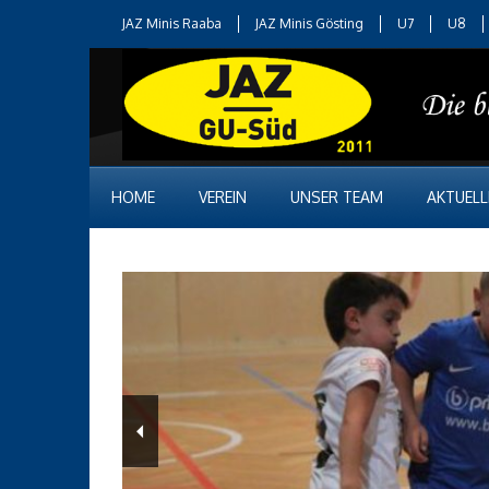
JAZ Minis Raaba
JAZ Minis Gösting
U7
U8
HOME
VEREIN
UNSER TEAM
AKTUELL