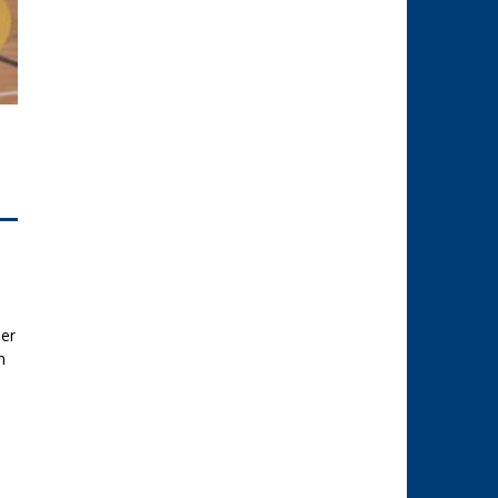
ner
n