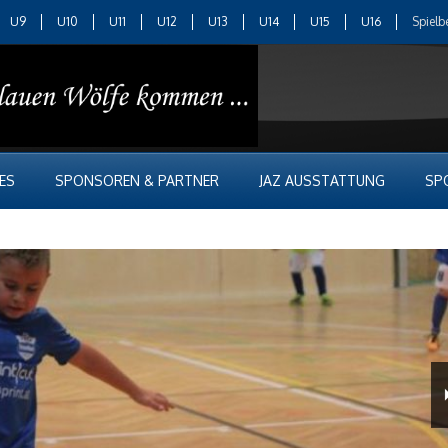
U9
U10
U11
U12
U13
U14
U15
U16
Spielb
ES
SPONSOREN & PARTNER
JAZ AUSSTATTUNG
SP