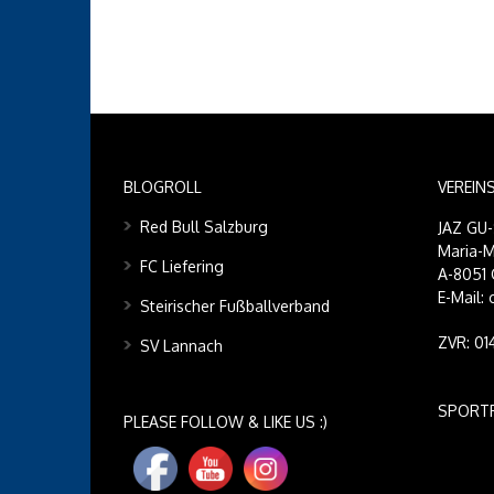
BLOGROLL
VEREIN
Red Bull Salzburg
JAZ GU
Maria-M
FC Liefering
A-8051 
E-Mail:
Steirischer Fußballverband
ZVR: 0
SV Lannach
SPORT
PLEASE FOLLOW & LIKE US :)