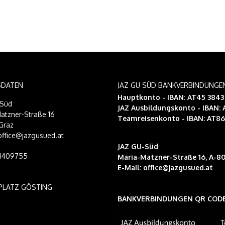
SDATEN
JAZ GU SÜD BANKVERBINDUNGE
Hauptkonto - IBAN: AT45 384
-Süd
JAZ Ausbildungskonto
- IBAN:
atzner-Straße 16
Teamreisenkonto
- IBAN: AT8
Graz
 office@jazgusued.at
JAZ GU-Süd
14409755
Maria-Matzner-Straße 16, A-80
E-Mail:
office@jazgusued.at
PLATZ GÖSTING
BANKVERBINDUNGEN QR COD