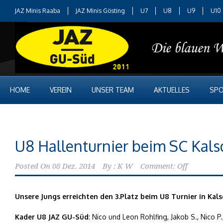
JAZ Minis Raaba
JAZ Minis Gösting
U7
U8
U9
U10
HOME
VEREIN
UNSER TEAM
AKTUELLES
SPO
U8 Hallenturnier beim SC Kals
Posted On
08 Dez. 2014
By :
K W
Comment: Off
Unsere Jungs erreichten den 3.Platz beim U8 Turnier in Kals
Kader U8 JAZ GU-Süd
: Nico und Leon Rohlfing, Jakob S., Nico 