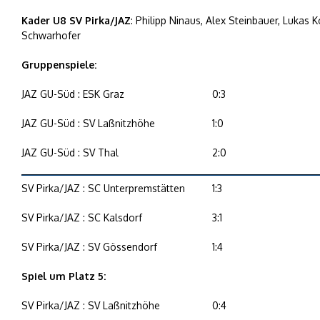
Kader U8 SV Pirka/JAZ
: Philipp Ninaus, Alex Steinbauer, Lukas 
Schwarhofer
Gruppenspiele:
JAZ GU-Süd : ESK Graz
0:3
JAZ GU-Süd : SV Laßnitzhöhe
1:0
JAZ GU-Süd : SV Thal
2:0
SV Pirka/JAZ : SC Unterpremstätten
1:3
SV Pirka/JAZ : SC Kalsdorf
3:1
SV Pirka/JAZ : SV Gössendorf
1:4
Spiel um Platz 5:
SV Pirka/JAZ : SV Laßnitzhöhe
0:4