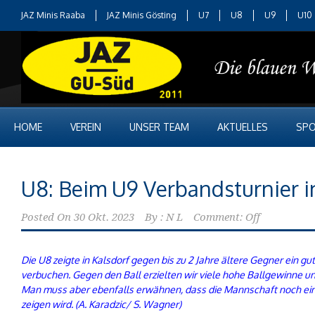
JAZ Minis Raaba
JAZ Minis Gösting
U7
U8
U9
U10
HOME
VEREIN
UNSER TEAM
AKTUELLES
SPO
U8: Beim U9 Verbandsturnier i
Posted On
30 Okt. 2023
By :
N L
Comment: Off
Die U8 zeigte in Kalsdorf gegen bis zu 2 Jahre ältere Gegner ein 
verbuchen. Gegen den Ball erzielten wir viele hohe Ballgewinne 
Man muss aber ebenfalls erwähnen, dass die Mannschaft noch einige
zeigen wird.
(A. Karadzic/ S. Wagner)