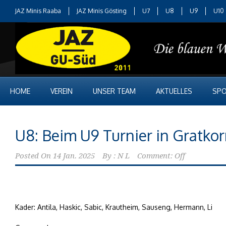
JAZ Minis Raaba
JAZ Minis Gösting
U7
U8
U9
U10
HOME
VEREIN
UNSER TEAM
AKTUELLES
SPO
U8: Beim U9 Turnier in Gratko
Posted On
14 Jan. 2025
By :
N L
Comment: Off
Kader: Antila, Haskic, Sabic, Krautheim, Sauseng, Hermann, Li