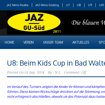
JAZ Minis Raaba
JAZ Minis Gösting
U7
U8
U9
U10
HOME
VEREIN
UNSER TEAM
AKTUELLES
SPO
U8: Beim Kids Cup in Bad Walt
Posted On
01 Sep. 2024
By :
N L
Comment: Off
Im Verlauf des Turniers zeigten die Kinder ihr Können und kämpfte
führten. Diese kleinen Rückschläge drückten auf die Stimmung, un
nicht erfolgreich abschließen, obwohl sie das Potenzial dazu hatte