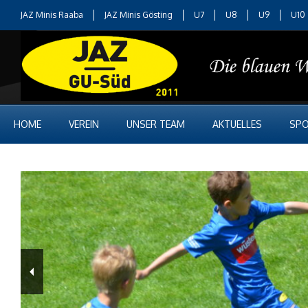
JAZ Minis Raaba
JAZ Minis Gösting
U7
U8
U9
U10
HOME
VEREIN
UNSER TEAM
AKTUELLES
SPO