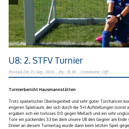
U8: 2. STFV Turnier
Posted On
25 Sep. 2016
By :
K W
Comment: Off
Turnierbericht Hausmannstätten
Trotz spielerischer Überlegenheit und sehr guter Torchancen ko
engeren Spielraum, der sich durch die 5+1-Aufstellungen (sonst
ergaben sich ein torloses 0:0 gegen Mellach und ein sehr unglüc
Tore ein packendes 3:3 bei dem unsere U8 den Gegner am Ende so
Dreier an diesem Turniertag wurde dann beim letzten Spiel geg