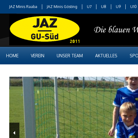
JAZ Minis Raaba
JAZ Minis Gösting
U7
U8
U9
U10
HOME
VEREIN
UNSER TEAM
AKTUELLES
SPO