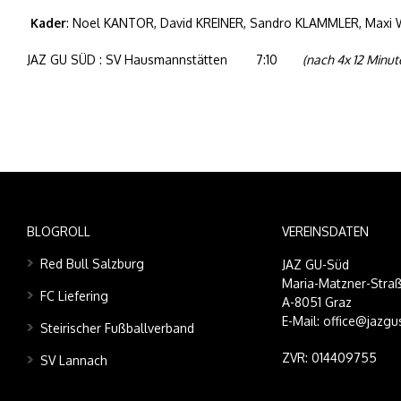
Kader
: Noel KANTOR, David KREINER, Sandro KLAMMLER, Maxi
JAZ GU SÜD : SV Hausmannstätten 7:10
(nach 4x 12 Minut
BLOGROLL
VEREINSDATEN
Red Bull Salzburg
JAZ GU-Süd
Maria-Matzner-Straß
FC Liefering
A-8051 Graz
E-Mail: office@jazgu
Steirischer Fußballverband
ZVR: 014409755
SV Lannach