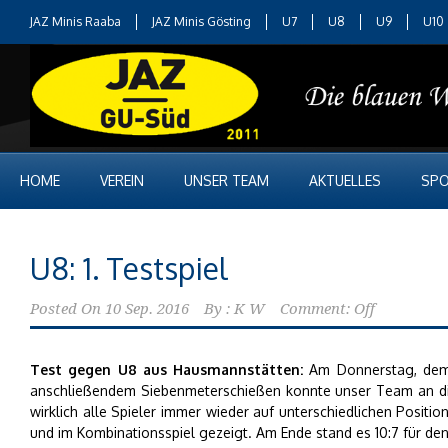
JAZ Minis Raaba
JAZ Minis Gösting
U7
U8
U9
U10
HOME
VEREIN
UNSER TEAM
AKTUELLES
SPO
U8: 1. Testspiel
Posted On
10 Sep. 2016
By :
K W
Comment: Off
Test gegen U8 aus Hausmannstätten:
Am Donnerstag, dem 
anschließendem Siebenmeterschießen konnte unser Team an di
wirklich alle Spieler immer wieder auf unterschiedlichen Posi
und im Kombinationsspiel gezeigt. Am Ende stand es 10:7 für de