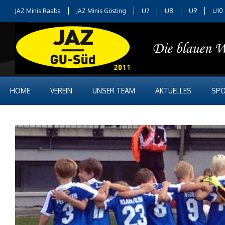
JAZ Minis Raaba
JAZ Minis Gösting
U7
U8
U9
U10
HOME
VEREIN
UNSER TEAM
AKTUELLES
SPO