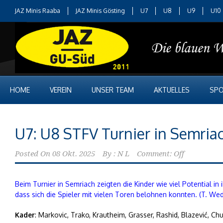
JAZ Minis Raaba
JAZ Minis Gösting
U7
U8
U9
U10
HOME
VEREIN
UNSER TEAM
AKTUELLES
SPO
U7: U8 STFV Turnier in Semria
Posted On
08 Okt. 2025
By :
N L
Comment: Off
Beim Turnier in Semriach zeigten die Kinder wie viel Potential 
dass sich die Spieler mit vielen Toren belohnen konnten. (T. We
Kader
: Markovic, Trako, Krautheim, Grasser, Rashid, Blazević, Ch