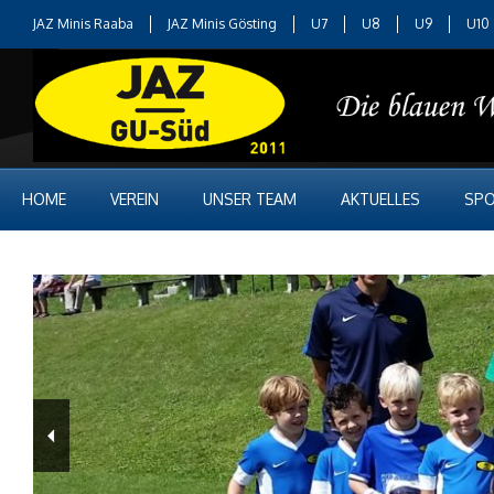
JAZ Minis Raaba
JAZ Minis Gösting
U7
U8
U9
U10
HOME
VEREIN
UNSER TEAM
AKTUELLES
SPO