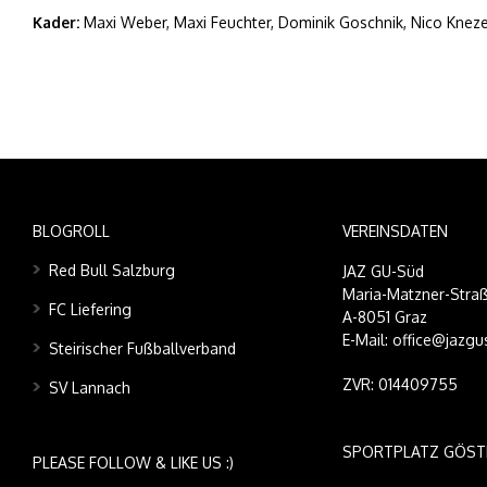
Kader:
Maxi Weber, Maxi Feuchter, Dominik Goschnik, Nico Knezev
BLOGROLL
VEREINSDATEN
Red Bull Salzburg
JAZ GU-Süd
Maria-Matzner-Straß
FC Liefering
A-8051 Graz
E-Mail: office@jazgu
Steirischer Fußballverband
ZVR: 014409755
SV Lannach
SPORTPLATZ GÖST
PLEASE FOLLOW & LIKE US :)