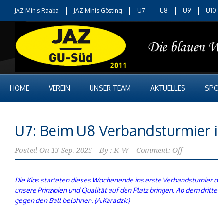
JAZ Minis Raaba
JAZ Minis Gösting
U7
U8
U9
U10
HOME
VEREIN
UNSER TEAM
AKTUELLES
SPO
U7: Beim U8 Verbandsturmier i
Posted On
13 Sep. 2025
By :
K W
Comment: Off
Die Kids starteten dieses Wochenende ins erste Verbandsturnier de
unsere Prinzipien und Qualität auf den Platz bringen. Ab dem dritt
gegen den Ball belohnen. (A.Karadzic)