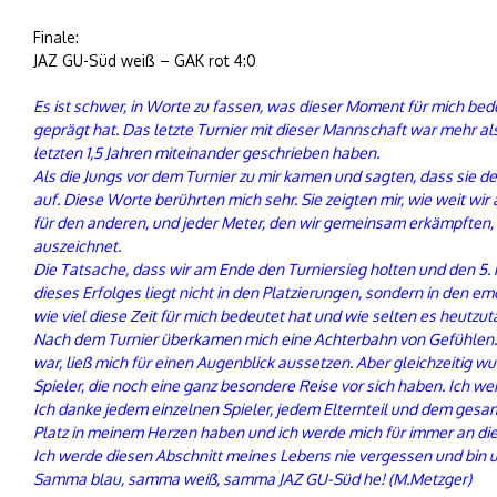
Finale:
JAZ GU-Süd weiß – GAK rot 4:0
Es ist schwer, in Worte zu fassen, was dieser Moment für mich bede
geprägt hat. Das letzte Turnier mit dieser Mannschaft war mehr al
letzten 1,5 Jahren miteinander geschrieben haben.
Als die Jungs vor dem Turnier zu mir kamen und sagten, dass sie de
auf. Diese Worte berührten mich sehr. Sie zeigten mir, wie weit 
für den anderen, und jeder Meter, den wir gemeinsam erkämpften, 
auszeichnet.
Die Tatsache, dass wir am Ende den Turniersieg holten und den 5
dieses Erfolges liegt nicht in den Platzierungen, sondern in den e
wie viel diese Zeit für mich bedeutet hat und wie selten es heutzut
Nach dem Turnier überkamen mich eine Achterbahn von Gefühlen. E
war, ließ mich für einen Augenblick aussetzen. Aber gleichzeitig wu
Spieler, die noch eine ganz besondere Reise vor sich haben. Ich we
Ich danke jedem einzelnen Spieler, jedem Elternteil und dem gesa
Platz in meinem Herzen haben und ich werde mich für immer an die
Ich werde diesen Abschnitt meines Lebens nie vergessen und bin un
Samma blau, samma weiß, samma JAZ GU-Süd he! (M.Metzger)