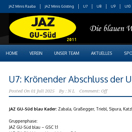
JAZ Minis Raaba
JAZ Minis Gösting
U7
U8
U9
U10
HOME
VEREIN
UNSER TEAM
AKTUELLES
SPO
U7: Krönender Abschluss der U
Posted On
01 Juli 2025
By :
N L
Comment: Off
JAZ GU-Süd blau Kader:
Zabala, Graßegger, Triebl, Sipura, Katz
Gruppenphase:
JAZ GU-Süd blau – GSC 1:1