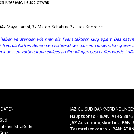
ca Knezevic, Felix Schwab)
) (4x Maya Lampl, 3x Mateo Schabus, 2x Luca Knezevic)
 haben verstanden wie man als Team taktisch klug agiert. Das hat ma
ch vorbildhaftes Benehmen während des ganzen Turniers. Ein großer D
mit dessen Vorbereitung einiges an Grundlagen geschaffen wurde.“ (Kili
SDATEN
JAZ GU SÜD BANKVERBINDUNGE
Hauptkonto - IBAN: AT45 384
-Süd
JAZ Ausbildungskonto
- IBAN:
atzner-Straße 16
Teamreisenkonto
- IBAN: AT8
Graz