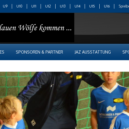
U9
U10
U11
U12
U13
U14
U15
U16
Spielb
ES
SPONSOREN & PARTNER
JAZ AUSSTATTUNG
SP