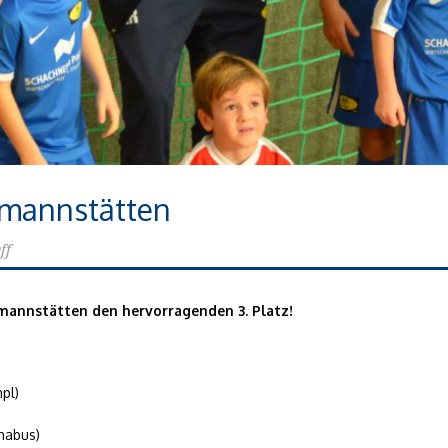
tmannstätten
ff
tmannstätten den hervorragenden 3. Platz!
pl)
chabus)