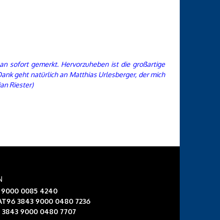
n sofort gemerkt. Hervorzuheben ist die großartige
ank geht natürlich an Matthias Urlesberger, der mich
an Riester)
N
3 9000 0085 4240
 AT96 3843 9000 0480 7236
6 3843 9000 0480 7707