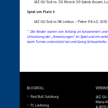
JAZ-GU Süd vs. SG Kitzeck 3:0 (Jakob Assam, Lu
Spiel um Platz 3
JAZ-GU Süd vs NK Limbus – Pekre 9:8 n.E. (0:0
“
Die Kinder waren von Anfang an konzentriert und
Umsetzung der „Anweisungen“ im Spiel und ein wirkli
beim Turnier unterstützt hat und Georg Schwarhofer, 
BLOGROLL
VEREIN
Red Bull Salzburg
JAZ GU
Maria-M
FC Liefering
A-8051 