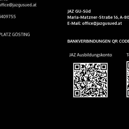
 office@jazgusued.at
JAZ GU-Süd
14409755
Maria-Matzner-Straße 16, A-80
E-Mail:
office@jazgusued.at
PLATZ GÖSTING
BANKVERBINDUNGEN QR COD