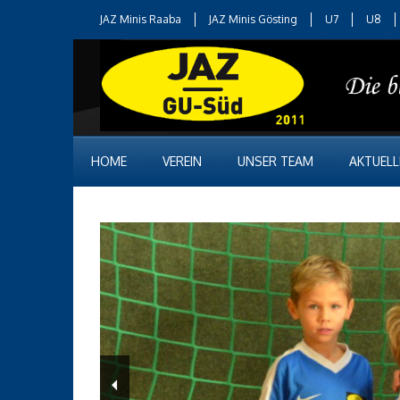
JAZ Minis Raaba
JAZ Minis Gösting
U7
U8
HOME
VEREIN
UNSER TEAM
AKTUELL