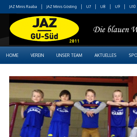
JAZ Minis Raaba
JAZ Minis Gösting
U7
U8
U9
U10
HOME
VEREIN
UNSER TEAM
AKTUELLES
SPO