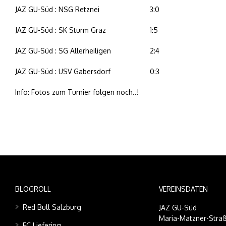
JAZ GU-Süd : NSG Retznei
3:0
JAZ GU-Süd : SK Sturm Graz
1:5
JAZ GU-Süd : SG Allerheiligen
2:4
JAZ GU-Süd : USV Gabersdorf
0:3
Info: Fotos zum Turnier folgen noch..!
BLOGROLL
VEREINSDATEN
Red Bull Salzburg
JAZ GU-Süd
Maria-Matzner-Straß
FC Liefering