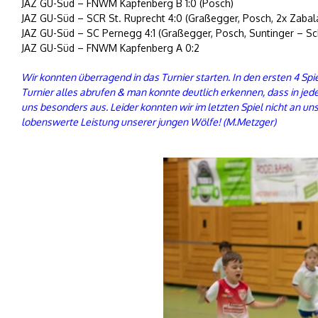
JAZ GU-Süd – FNWM Kapfenberg B 1:0 (Posch)
JAZ GU-Süd – SCR St. Ruprecht 4:0 (Graßegger, Posch, 2x Zabal
JAZ GU-Süd – SC Pernegg 4:1 (Graßegger, Posch, Suntinger – Sc
JAZ GU-Süd – FNWM Kapfenberg A 0:2
Wir konnten überragend in das Turnier starten. In den ersten 4 Spi
Turnier alles abrufen & man konnte deutlich erkennen, dass in jed
uns besonders aus. Leider konnten wir im letzten Spiel nicht an 
lobenswerte Leistung unserer jungen Wölfe! (M.Metzger)