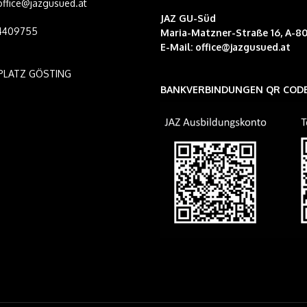
 office@jazgusued.at
JAZ GU-Süd
14409755
Maria-Matzner-Straße 16, A-80
E-Mail:
office@jazgusued.at
PLATZ GÖSTING
BANKVERBINDUNGEN QR COD