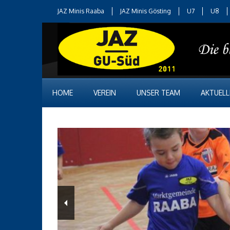
JAZ Minis Raaba
JAZ Minis Gösting
U7
U8
HOME
VEREIN
UNSER TEAM
AKTUELL