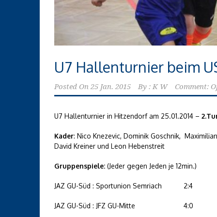
U7 Hallenturnier beim U
Posted On
25 Jan. 2015
By :
K W
Comment: O
U7 Hallenturnier in Hitzendorf am 25.01.2014 –
2.Tu
Kader
: Nico Knezevic, Dominik Goschnik, Maximilia
David Kreiner und Leon Hebenstreit
Gruppenspiele:
(Jeder gegen Jeden je 12min.)
JAZ GU-Süd : Sportunion Semriach
2:4
JAZ GU-Süd : JFZ GU-Mitte
4:0