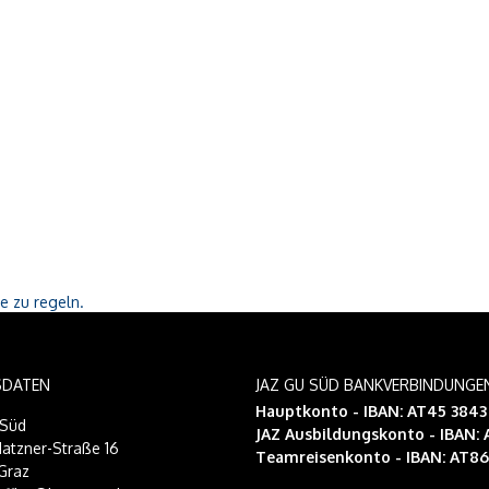
e zu regeln.
SDATEN
JAZ GU SÜD BANKVERBINDUNGE
Hauptkonto - IBAN: AT45 384
-Süd
JAZ Ausbildungskonto
- IBAN:
atzner-Straße 16
Teamreisenkonto
- IBAN: AT8
Graz