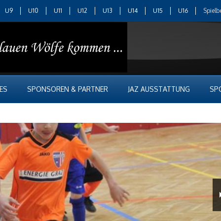
U9
U10
U11
U12
U13
U14
U15
U16
Spielb
ES
SPONSOREN & PARTNER
JAZ AUSSTATTUNG
SP