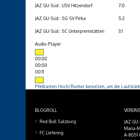
JAZ GU-Süd : USV Hitzendorf
7:0
JAZ GU-Süd : SG SV Pirka
5:2
JAZ GU-Süd : SC Unterpremstätten
3:1
Audio-Player
00:00
00:00
00:11
Pfeiltasten Hoch/Runter benutzen, um die Lautstärk
BLOGROLL
VEREIN
Red Bull Salzburg
JAZ GU
Maria-M
FC Liefering
A-8051 