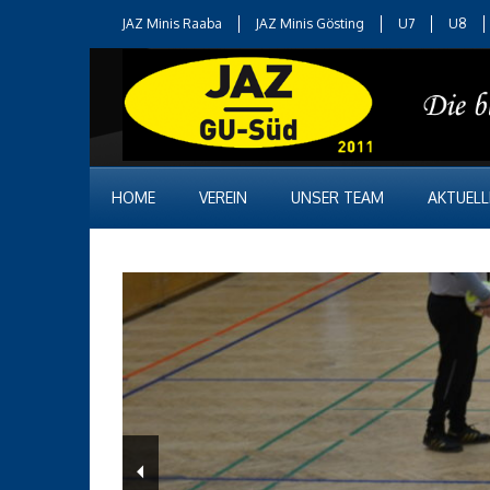
JAZ Minis Raaba
JAZ Minis Gösting
U7
U8
HOME
VEREIN
UNSER TEAM
AKTUELL