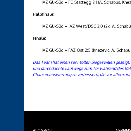
JAZ GU-Süd – FC Stattegg 2:1 (A. Schabus, Knez
Halbfinale:
JAZ GU-Süd – JAZ West/DSC 3:0 (2x A. Schabus
Finale:
JAZ GU-Süd – FAZ Ost 2:5 (Knezevic, A. Schabu
Das Team hat einen sehr tollen Siegeswillen gezeigt
und durchdachte Laufwege zum Tor während des Ballbe
Chancenauswertung zu verbessern, die vor allem unter 
BLOGROLL
VEREIN