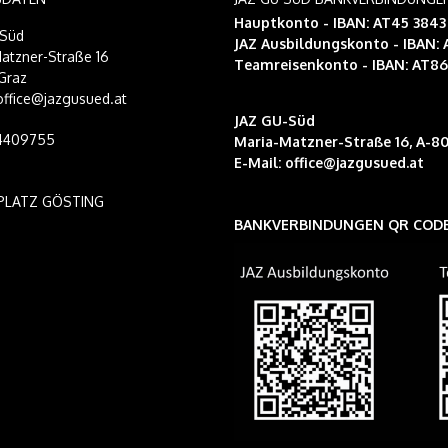
Hauptkonto - IBAN: AT45 384
-Süd
JAZ Ausbildungskonto
- IBAN:
atzner-Straße 16
Teamreisenkonto
- IBAN: AT8
Graz
 office@jazgusued.at
JAZ GU-Süd
14409755
Maria-Matzner-Straße 16, A-80
E-Mail:
office@jazgusued.at
PLATZ GÖSTING
BANKVERBINDUNGEN QR COD