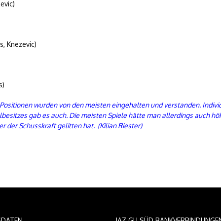
evic)
, Knezevic)
s)
. Positionen wurden von den meisten eingehalten und verstanden. Indi
sitzes gab es auch. Die meisten Spiele hätte man allerdings auch höhe
der Schusskraft gelitten hat. (Kilian Riester)
SDATEN
JAZ GU SÜD BANKVERBINDUNGE