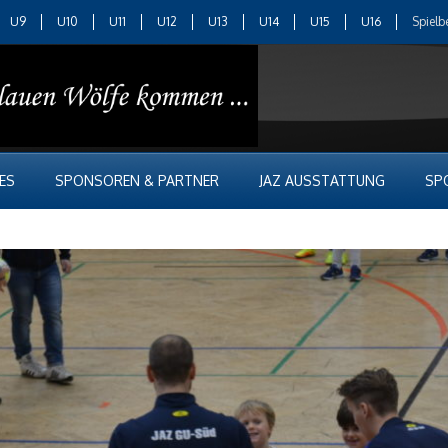
U9
U10
U11
U12
U13
U14
U15
U16
Spielb
ES
SPONSOREN & PARTNER
JAZ AUSSTATTUNG
SP