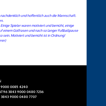
 nachdenklich und hoffentlich auch die Mannschaft.
en.
Einige Spieler waren motiviert und bemüht, einige
 auf einem Golfrasen und nach so langer Fußballpause
o sein. Motiviert und bemüht ist in Ordnung!
rer)
N
3 9000 0085 4240
 AT96 3843 9000 0480 7236
6 3843 9000 0480 7707