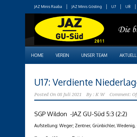
JAZ Minis Raaba
JAZ Minis Gösting
U7
U8
HOME
VEREIN
UNSER TEAM
AKTUELL
U17: Verdiente Niederlag
Posted On
08 Juli 2021
By :
K W
Comment: Of
SGP Wildon -JAZ GU-Süd 5:3 (2:2)
Aufstellung: Weger; Zentner, Grünbichler, Wedenig, G