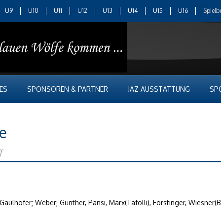
U9
U10
U11
U12
U13
U14
U15
U16
Spielb
ES
SPONSOREN & PARTNER
JAZ AUSSTATTUNG
SP
e
f
aulhofer; Weber; Günther, Pansi, Marx(Tafolli), Forstinger, Wiesner(B