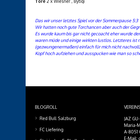
Tore
2 x Wiesner , Bytiqi
Das wir unser letztes Spiel vor der Sommerpause 5:3 
Wir hatten noch gute Torchancen aber auch der Gegn
Es wurde kaum bis gar nicht gecoacht eher wurde der 
waren müde und einige wirkten lustlos. Letzteres ist
(gezwungenermaßen) einfach für mich nicht nachvollzi
Kopf hoch aufziehen und ausspucken wie man so schön
BLOGROLL
VEREIN
Red Bull Salzburg
JAZ GU
Maria-M
FC Liefering
A-8051 
E-Mail: