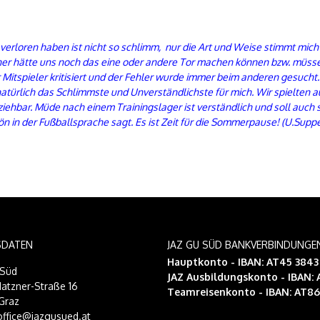
verloren haben ist nicht so schlimm, nur die Art und Weise stimmt mich
er hätte uns noch das eine oder andere Tor machen können bzw. müss
Mitspieler kritisiert und der Fehler wurde immer beim anderen gesucht. 
 natürlich das Schlimmste und Unverständlichste für mich. Wir spielten
ehbar. Müde nach einem Trainingslager ist verständlich und soll auch s
 in der Fußballsprache sagt. Es ist Zeit für die Sommerpause! (U.Suppe
SDATEN
JAZ GU SÜD BANKVERBINDUNGE
Hauptkonto - IBAN: AT45 384
-Süd
JAZ Ausbildungskonto
- IBAN:
atzner-Straße 16
Teamreisenkonto
- IBAN: AT8
Graz
 office@jazgusued.at