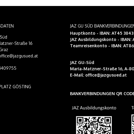
SDATEN
JAZ GU SÜD BANKVERBINDUNGE
Hauptkonto - IBAN: AT45 384
-Süd
JAZ Ausbildungskonto
- IBAN:
atzner-Straße 16
Teamreisenkonto
- IBAN: AT8
Graz
 office@jazgusued.at
JAZ GU-Süd
14409755
Maria-Matzner-Straße 16, A-80
E-Mail:
office@jazgusued.at
PLATZ GÖSTING
BANKVERBINDUNGEN QR COD