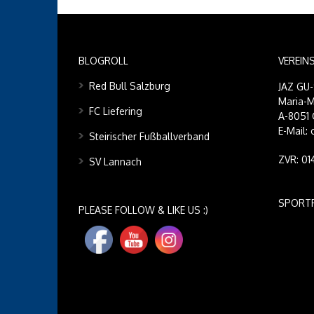
BLOGROLL
VEREIN
Red Bull Salzburg
JAZ GU
Maria-M
FC Liefering
A-8051 
E-Mail:
Steirischer Fußballverband
ZVR: 0
SV Lannach
SPORT
PLEASE FOLLOW & LIKE US :)