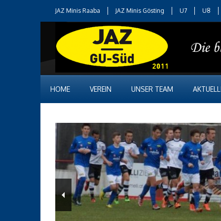
JAZ Minis Raaba
JAZ Minis Gösting
U7
U8
HOME
VEREIN
UNSER TEAM
AKTUELL