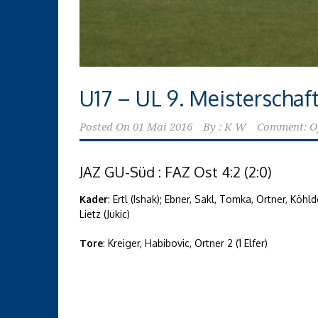
U17 – UL 9. Meisterschaf
Posted On
01 Mai 2016
By :
K W
Comment: O
JAZ GU-Süd : FAZ Ost 4:2 (2:0)
Kader
: Ertl (Ishak); Ebner, Sakl, Tomka, Ortner, Köhl
Lietz (Jukic)
Tore
: Kreiger, Habibovic, Ortner 2 (1 Elfer)