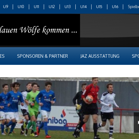
U9
U10
U11
U12
U13
U14
U15
U16
Spielb
ES
SPONSOREN & PARTNER
JAZ AUSSTATTUNG
SP