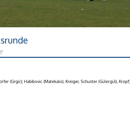
tsrunde
ff
dorfer (Grgic); Habibovic (Matekalo), Kreiger, Schuster (Gülergül), Kropf;